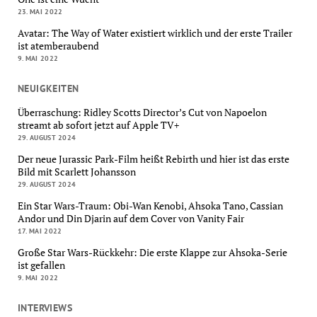
23. MAI 2022
Avatar: The Way of Water existiert wirklich und der erste Trailer
ist atemberaubend
9. MAI 2022
NEUIGKEITEN
Überraschung: Ridley Scotts Director’s Cut von Napoelon
streamt ab sofort jetzt auf Apple TV+
29. AUGUST 2024
Der neue Jurassic Park-Film heißt Rebirth und hier ist das erste
Bild mit Scarlett Johansson
29. AUGUST 2024
Ein Star Wars-Traum: Obi-Wan Kenobi, Ahsoka Tano, Cassian
Andor und Din Djarin auf dem Cover von Vanity Fair
17. MAI 2022
Große Star Wars-Rückkehr: Die erste Klappe zur Ahsoka-Serie
ist gefallen
9. MAI 2022
INTERVIEWS