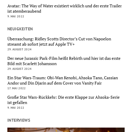
Avatar: The Way of Water existiert wirklich und der erste Trailer
ist atemberaubend
9. MAI 2022
NEUIGKEITEN
Überraschung: Ridley Scotts Director’s Cut von Napoelon
streamt ab sofort jetzt auf Apple TV+
29. AUGUST 2024
Der neue Jurassic Park-Film heißt Rebirth und hier ist das erste
Bild mit Scarlett Johansson
29. AUGUST 2024
Ein Star Wars-Traum: Obi-Wan Kenobi, Ahsoka Tano, Cassian
Andor und Din Djarin auf dem Cover von Vanity Fair
17. MAI 2022
Große Star Wars-Rückkehr: Die erste Klappe zur Ahsoka-Serie
ist gefallen
9. MAI 2022
INTERVIEWS