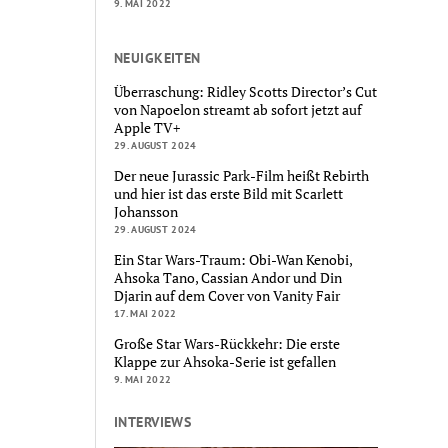
9. MAI 2022
NEUIGKEITEN
Überraschung: Ridley Scotts Director’s Cut
von Napoelon streamt ab sofort jetzt auf
Apple TV+
29. AUGUST 2024
Der neue Jurassic Park-Film heißt Rebirth
und hier ist das erste Bild mit Scarlett
Johansson
29. AUGUST 2024
Ein Star Wars-Traum: Obi-Wan Kenobi,
Ahsoka Tano, Cassian Andor und Din
Djarin auf dem Cover von Vanity Fair
17. MAI 2022
Große Star Wars-Rückkehr: Die erste
Klappe zur Ahsoka-Serie ist gefallen
9. MAI 2022
INTERVIEWS