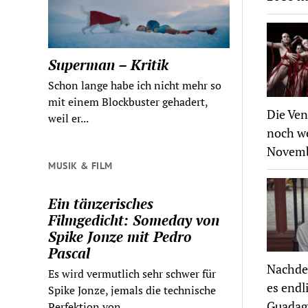
Superman – Kritik
Schon lange habe ich nicht mehr so
mit einem Blockbuster gehadert,
Die Ven
weil er...
noch we
Novembe
MUSIK & FILM
Ein tänzerisches
Filmgedicht: Someday von
Spike Jonze mit Pedro
Pascal
Nachdem
Es wird vermutlich sehr schwer für
es endl
Spike Jonze, jemals die technische
Guadagn
Perfektion von...