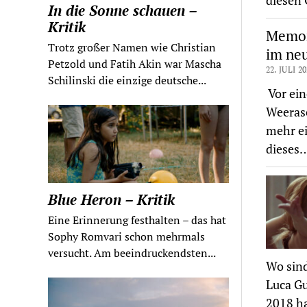
diesen 
In die Sonne schauen –
Kritik
Memori
Trotz großer Namen wie Christian
im ne
Petzold und Fatih Akin war Mascha
22. JULI 2
Schilinski die einzige deutsche...
Vor ein
Weerase
mehr e
dieses
Blue Heron – Kritik
Eine Erinnerung festhalten – das hat
Sophy Romvari schon mehrmals
versucht. Am beeindruckendsten...
Wo sind
Luca Gu
2018 ha