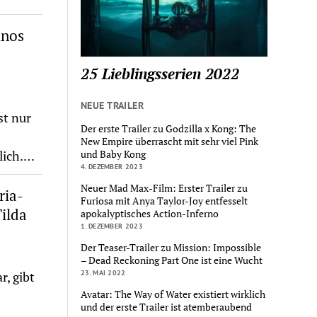
inos
25 Lieblingsserien 2022
NEUE TRAILER
st nur
Der erste Trailer zu Godzilla x Kong: The
New Empire überrascht mit sehr viel Pink
lich.…
und Baby Kong
4. DEZEMBER 2023
Neuer Mad Max-Film: Erster Trailer zu
ria-
Furiosa mit Anya Taylor-Joy entfesselt
ilda
apokalyptisches Action-Inferno
1. DEZEMBER 2023
Der Teaser-Trailer zu Mission: Impossible
– Dead Reckoning Part One ist eine Wucht
, gibt
23. MAI 2022
Avatar: The Way of Water existiert wirklich
und der erste Trailer ist atemberaubend