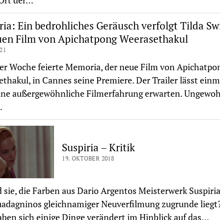
Ort der…
a: Ein bedrohliches Geräusch verfolgt Tilda Sw
uen Film von Apichatpong Weerasethakul
021
er Woche feierte Memoria, der neue Film von Apichatpo
thakul, in Cannes seine Premiere. Der Trailer lässt einm
ine außergewöhnliche Filmerfahrung erwarten. Ungewoh
…
Suspiria – Kritik
19. OKTOBER 2018
 sie, die Farben aus Dario Argentos Meisterwerk Suspiria
adagninos gleichnamiger Neuverfilmung zugrunde liegt
ben sich einige Dinge verändert im Hinblick auf das…