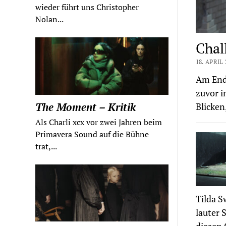
wieder führt uns Christopher
Nolan...
Chal
18. APRIL 
Am Ende
zuvor i
The Moment – Kritik
Blicken
Als Charli xcx vor zwei Jahren beim
Primavera Sound auf die Bühne
trat,...
Tilda S
lauter 