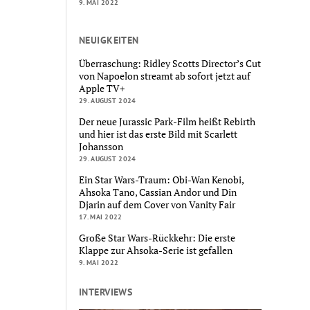
9. MAI 2022
NEUIGKEITEN
Überraschung: Ridley Scotts Director’s Cut
von Napoelon streamt ab sofort jetzt auf
Apple TV+
29. AUGUST 2024
Der neue Jurassic Park-Film heißt Rebirth
und hier ist das erste Bild mit Scarlett
Johansson
29. AUGUST 2024
Ein Star Wars-Traum: Obi-Wan Kenobi,
Ahsoka Tano, Cassian Andor und Din
Djarin auf dem Cover von Vanity Fair
17. MAI 2022
Große Star Wars-Rückkehr: Die erste
Klappe zur Ahsoka-Serie ist gefallen
9. MAI 2022
INTERVIEWS