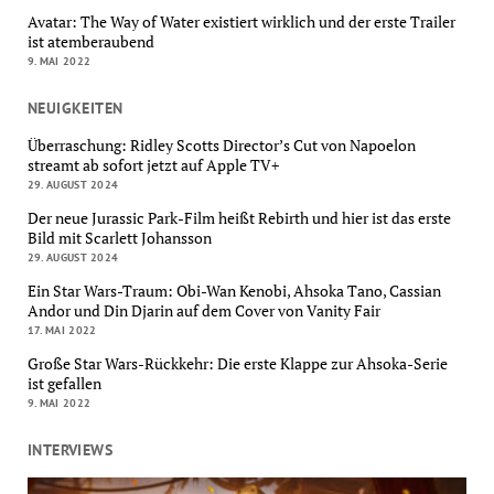
Avatar: The Way of Water existiert wirklich und der erste Trailer
ist atemberaubend
9. MAI 2022
NEUIGKEITEN
Überraschung: Ridley Scotts Director’s Cut von Napoelon
streamt ab sofort jetzt auf Apple TV+
29. AUGUST 2024
Der neue Jurassic Park-Film heißt Rebirth und hier ist das erste
Bild mit Scarlett Johansson
29. AUGUST 2024
Ein Star Wars-Traum: Obi-Wan Kenobi, Ahsoka Tano, Cassian
Andor und Din Djarin auf dem Cover von Vanity Fair
17. MAI 2022
Große Star Wars-Rückkehr: Die erste Klappe zur Ahsoka-Serie
ist gefallen
9. MAI 2022
INTERVIEWS