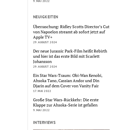
9. MAI 2022
NEUIGKEITEN
Überraschung: Ridley Scotts Director’s Cut
von Napoelon streamt ab sofort jetzt auf
Apple TV+
29. AUGUST 2024
Der neue Jurassic Park-Film heißt Rebirth
und hier ist das erste Bild mit Scarlett
Johansson
29. AUGUST 2024
Ein Star Wars-Traum: Obi-Wan Kenobi,
Ahsoka Tano, Cassian Andor und Din
Djarin auf dem Cover von Vanity Fair
17. MAI 2022
Große Star Wars-Rückkehr: Die erste
Klappe zur Ahsoka-Serie ist gefallen
9. MAI 2022
INTERVIEWS