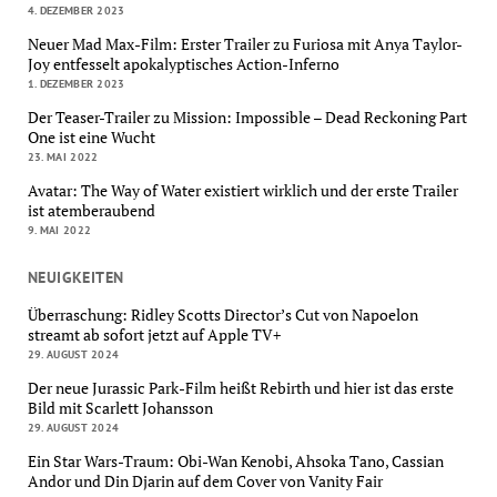
4. DEZEMBER 2023
Neuer Mad Max-Film: Erster Trailer zu Furiosa mit Anya Taylor-
Joy entfesselt apokalyptisches Action-Inferno
1. DEZEMBER 2023
Der Teaser-Trailer zu Mission: Impossible – Dead Reckoning Part
One ist eine Wucht
23. MAI 2022
Avatar: The Way of Water existiert wirklich und der erste Trailer
ist atemberaubend
9. MAI 2022
NEUIGKEITEN
Überraschung: Ridley Scotts Director’s Cut von Napoelon
streamt ab sofort jetzt auf Apple TV+
29. AUGUST 2024
Der neue Jurassic Park-Film heißt Rebirth und hier ist das erste
Bild mit Scarlett Johansson
29. AUGUST 2024
Ein Star Wars-Traum: Obi-Wan Kenobi, Ahsoka Tano, Cassian
Andor und Din Djarin auf dem Cover von Vanity Fair