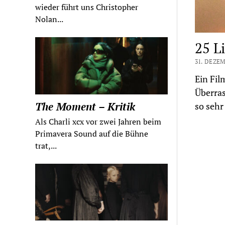
wieder führt uns Christopher
Nolan...
25 L
31. DEZEM
Ein Fil
Überra
The Moment – Kritik
so sehr
Als Charli xcx vor zwei Jahren beim
Primavera Sound auf die Bühne
trat,...