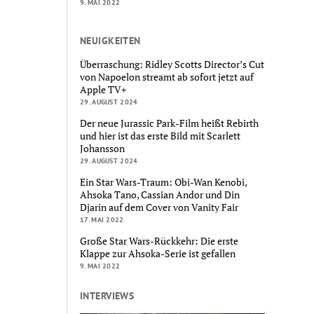
9. MAI 2022
NEUIGKEITEN
Überraschung: Ridley Scotts Director’s Cut
von Napoelon streamt ab sofort jetzt auf
Apple TV+
29. AUGUST 2024
Der neue Jurassic Park-Film heißt Rebirth
und hier ist das erste Bild mit Scarlett
Johansson
29. AUGUST 2024
Ein Star Wars-Traum: Obi-Wan Kenobi,
Ahsoka Tano, Cassian Andor und Din
Djarin auf dem Cover von Vanity Fair
17. MAI 2022
Große Star Wars-Rückkehr: Die erste
Klappe zur Ahsoka-Serie ist gefallen
9. MAI 2022
INTERVIEWS