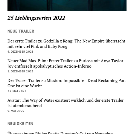
25 Lieblingsserien 2022
NEUE TRAILER
Der erste Trailer zu Godzilla x Kong: The New Empire überrascht
mit sehr viel Pink und Baby Kong
4. DEZEMBER 2023
Neuer Mad Max-Film: Erster Trailer zu Furiosa mit Anya Taylor-
Joy entfesselt apokalyptisches Action-Inferno
1. DEZEMBER 2023
Der Teaser-Trailer zu Mission: Impossible – Dead Reckoning Part
One ist eine Wucht
23. MAI 2022
Avatar: The Way of Water existiert wirklich und der erste Trailer
ist atemberaubend
9. MAI 2022
NEUIGKEITEN
Überraschung: Ridley Scotts Director’s Cut von Napoelon