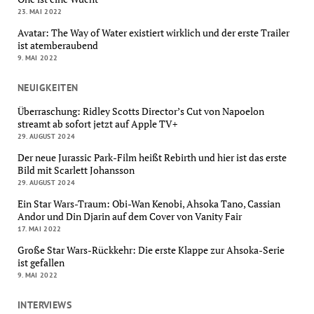
23. MAI 2022
Avatar: The Way of Water existiert wirklich und der erste Trailer
ist atemberaubend
9. MAI 2022
NEUIGKEITEN
Überraschung: Ridley Scotts Director’s Cut von Napoelon
streamt ab sofort jetzt auf Apple TV+
29. AUGUST 2024
Der neue Jurassic Park-Film heißt Rebirth und hier ist das erste
Bild mit Scarlett Johansson
29. AUGUST 2024
Ein Star Wars-Traum: Obi-Wan Kenobi, Ahsoka Tano, Cassian
Andor und Din Djarin auf dem Cover von Vanity Fair
17. MAI 2022
Große Star Wars-Rückkehr: Die erste Klappe zur Ahsoka-Serie
ist gefallen
9. MAI 2022
INTERVIEWS