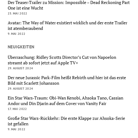
Der Teaser-Trailer zu Mission: Impossible – Dead Reckoning Part
One ist eine Wucht
23. MAI 2022
Avatar: The Way of Water existiert wirklich und der erste Trailer
ist atemberaubend
9. MAI 2022
NEUIGKEITEN
Überraschung: Ridley Scotts Director’s Cut von Napoelon
streamt ab sofort jetzt auf Apple TV+
29. AUGUST 2024
Der neue Jurassic Park-Film heißt Rebirth und hier ist das erste
Bild mit Scarlett Johansson
29. AUGUST 2024
Ein Star Wars-Traum: Obi-Wan Kenobi, Ahsoka Tano, Cassian
Andor und Din Djarin auf dem Cover von Vanity Fair
17. MAI 2022
Große Star Wars-Rückkehr: Die erste Klappe zur Ahsoka-Serie
ist gefallen
9. MAI 2022