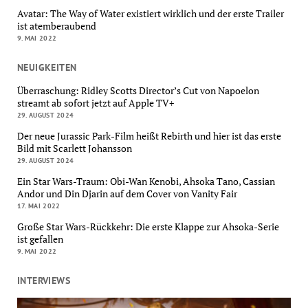
Avatar: The Way of Water existiert wirklich und der erste Trailer
ist atemberaubend
9. MAI 2022
NEUIGKEITEN
Überraschung: Ridley Scotts Director’s Cut von Napoelon
streamt ab sofort jetzt auf Apple TV+
29. AUGUST 2024
Der neue Jurassic Park-Film heißt Rebirth und hier ist das erste
Bild mit Scarlett Johansson
29. AUGUST 2024
Ein Star Wars-Traum: Obi-Wan Kenobi, Ahsoka Tano, Cassian
Andor und Din Djarin auf dem Cover von Vanity Fair
17. MAI 2022
Große Star Wars-Rückkehr: Die erste Klappe zur Ahsoka-Serie
ist gefallen
9. MAI 2022
INTERVIEWS