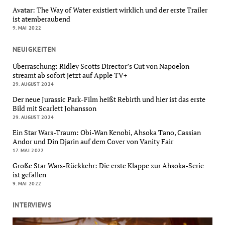
Avatar: The Way of Water existiert wirklich und der erste Trailer
ist atemberaubend
9. MAI 2022
NEUIGKEITEN
Überraschung: Ridley Scotts Director’s Cut von Napoelon
streamt ab sofort jetzt auf Apple TV+
29. AUGUST 2024
Der neue Jurassic Park-Film heißt Rebirth und hier ist das erste
Bild mit Scarlett Johansson
29. AUGUST 2024
Ein Star Wars-Traum: Obi-Wan Kenobi, Ahsoka Tano, Cassian
Andor und Din Djarin auf dem Cover von Vanity Fair
17. MAI 2022
Große Star Wars-Rückkehr: Die erste Klappe zur Ahsoka-Serie
ist gefallen
9. MAI 2022
INTERVIEWS