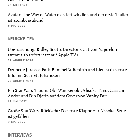
23. MAI 2022
Avatar: The Way of Water existiert wirklich und der erste Trailer
ist atemberaubend
9. MAI 2022
NEUIGKEITEN
Überraschung: Ridley Scotts Director’s Cut von Napoelon
streamt ab sofort jetzt auf Apple TV+
29. AUGUST 2024
Der neue Jurassic Park-Film heißt Rebirth und hier ist das erste
Bild mit Scarlett Johansson
29. AUGUST 2024
Ein Star Wars-Traum: Obi-Wan Kenobi, Ahsoka Tano, Cassian
Andor und Din Djarin auf dem Cover von Vanity Fair
17. MAI 2022
Große Star Wars-Rückkehr: Die erste Klappe zur Ahsoka-Serie
ist gefallen
9. MAI 2022
INTERVIEWS