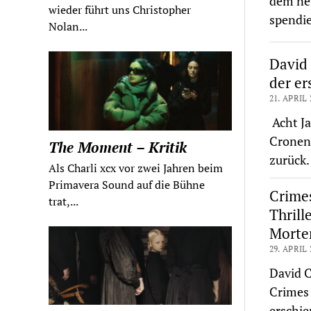
dem neu
wieder führt uns Christopher
spendie
Nolan...
David 
der er
21. APRIL 
Acht Ja
Cronenb
The Moment – Kritik
zurück.
Als Charli xcx vor zwei Jahren beim
Primavera Sound auf die Bühne
Crimes
trat,...
Thrill
Morte
29. APRIL 
David C
Crimes 
erschie