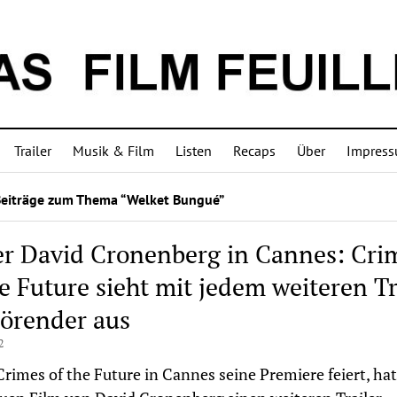
Trailer
Musik & Film
Listen
Recaps
Über
Impres
Beiträge zum Thema “Welket Bungué”
r David Cronenberg in Cannes: Cri
he Future sieht mit jedem weiteren Tr
törender aus
2
rimes of the Future in Cannes seine Premiere feiert, ha