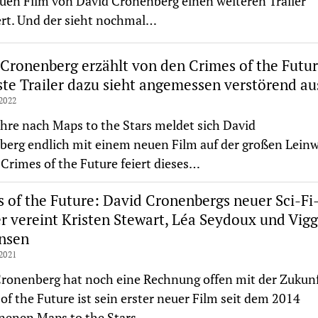
en Film von David Cronenberg einen weiteren Trailer
rt. Und der sieht nochmal…
Cronenberg erzählt von den Crimes of the Futu
ste Trailer dazu sieht angemessen verstörend au
2022
hre nach Maps to the Stars meldet sich David
erg endlich mit einem neuen Film auf der großen Lein
 Crimes of the Future feiert dieses…
 of the Future: David Cronenbergs neuer Sci-Fi
er vereint Kristen Stewart, Léa Seydoux und Vig
nsen
2021
ronenberg hat noch eine Rechnung offen mit der Zukunf
of the Future ist sein erster neuer Film seit dem 2014
nenen Maps to the Stars,…