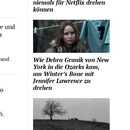
niemals für Netflix drehen
können
re und
s
wand
Wie Debra Granik von New
York in die Ozarks kam,
um Winter’s Bone mit
Jennifer Lawrence zu
-
drehen
go
t.