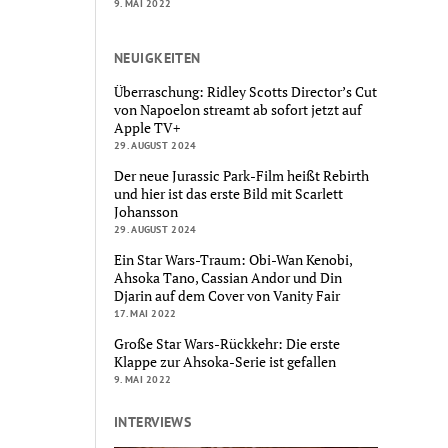
9. MAI 2022
NEUIGKEITEN
Überraschung: Ridley Scotts Director’s Cut
von Napoelon streamt ab sofort jetzt auf
Apple TV+
29. AUGUST 2024
Der neue Jurassic Park-Film heißt Rebirth
und hier ist das erste Bild mit Scarlett
Johansson
29. AUGUST 2024
Ein Star Wars-Traum: Obi-Wan Kenobi,
Ahsoka Tano, Cassian Andor und Din
Djarin auf dem Cover von Vanity Fair
17. MAI 2022
Große Star Wars-Rückkehr: Die erste
Klappe zur Ahsoka-Serie ist gefallen
9. MAI 2022
INTERVIEWS