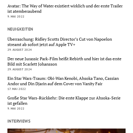
Avatar: The Way of Water existiert wirklich und der erste Trailer
ist atemberaubend
9. MAI 2022
NEUIGKEITEN
Überraschung: Ridley Scotts Director’s Cut von Napoelon
streamt ab sofort jetzt auf Apple TV+
29. AUGUST 2024
Der neue Jurassic Park-Film heißt Rebirth und hier ist das erste
Bild mit Scarlett Johansson
29. AUGUST 2024
Ein Star Wars-Traum: Obi-Wan Kenobi, Ahsoka Tano, Cassian
Andor und Din Djarin auf dem Cover von Vanity Fair
17. MAI 2022
Große Star Wars-Rückkehr: Die erste Klappe zur Ahsoka-Serie
ist gefallen
9. MAI 2022
INTERVIEWS