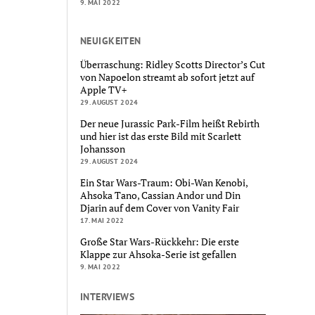
9. MAI 2022
NEUIGKEITEN
Überraschung: Ridley Scotts Director’s Cut
von Napoelon streamt ab sofort jetzt auf
Apple TV+
29. AUGUST 2024
Der neue Jurassic Park-Film heißt Rebirth
und hier ist das erste Bild mit Scarlett
Johansson
29. AUGUST 2024
Ein Star Wars-Traum: Obi-Wan Kenobi,
Ahsoka Tano, Cassian Andor und Din
Djarin auf dem Cover von Vanity Fair
17. MAI 2022
Große Star Wars-Rückkehr: Die erste
Klappe zur Ahsoka-Serie ist gefallen
9. MAI 2022
INTERVIEWS