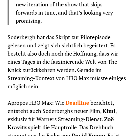
new iteration of the show that skips
forwards in time, and that’s looking very
promising.
Soderbergh hat das Skript zur Pilotepisode
gelesen und zeigt sich sichtlich begeistert. Es
besteht also doch noch die Hoffnung, dass wir
eines Tages in die faszinierende Welt von The
Knick zurückkehren werden. Gerade im
Streaming-Kontext von HBO Max müsste einiges
möglich sein.
Apropos HBO Max: Wie
Deadline
berichtet,
entsteht auch Soderberghs neuer Film,
Kimi
,
exklusiv für Warners Streaming-Dienst.
Zoë
Kravitz
spielt die Hauptrolle. Das Drehbuch
stammt aus der Feder von
David Koepp
. Es ist