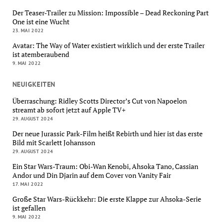
Der Teaser-Trailer zu Mission: Impossible – Dead Reckoning Part
One ist eine Wucht
23. MAI 2022
Avatar: The Way of Water existiert wirklich und der erste Trailer
ist atemberaubend
9. MAI 2022
NEUIGKEITEN
Überraschung: Ridley Scotts Director’s Cut von Napoelon
streamt ab sofort jetzt auf Apple TV+
29. AUGUST 2024
Der neue Jurassic Park-Film heißt Rebirth und hier ist das erste
Bild mit Scarlett Johansson
29. AUGUST 2024
Ein Star Wars-Traum: Obi-Wan Kenobi, Ahsoka Tano, Cassian
Andor und Din Djarin auf dem Cover von Vanity Fair
17. MAI 2022
Große Star Wars-Rückkehr: Die erste Klappe zur Ahsoka-Serie
ist gefallen
9. MAI 2022