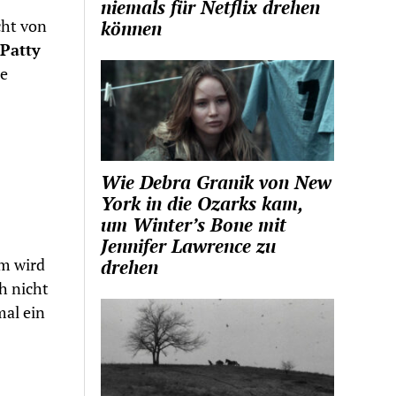
niemals für Netflix drehen
cht von
können
Patty
ie
Wie Debra Granik von New
York in die Ozarks kam,
um Winter’s Bone mit
Jennifer Lawrence zu
m wird
drehen
ch nicht
mal ein