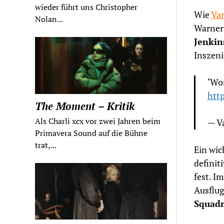
wieder führt uns Christopher
Wie
Var
Nolan...
Warner 
Jenkin
Inszeni
‘Wo
htt
The Moment – Kritik
Als Charli xcx vor zwei Jahren beim
— V
Primavera Sound auf die Bühne
trat,...
Ein wic
definit
fest. I
Ausflug
Squad