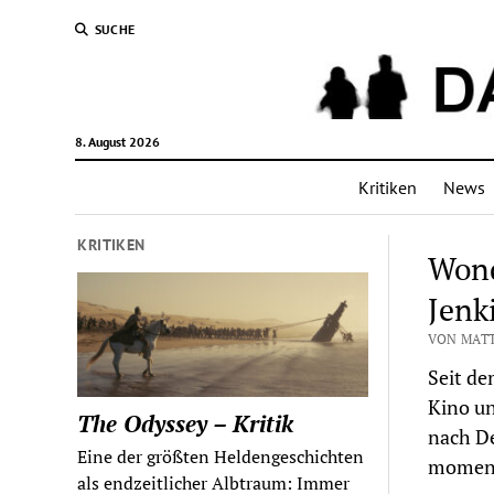
SUCHE
8. August 2026
Kritiken
News
KRITIKEN
Wond
Jenk
VON MATT
Seit de
Kino un
The Odyssey – Kritik
nach D
Eine der größten Heldengeschichten
momenta
als endzeitlicher Albtraum: Immer