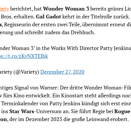
iety
berichtet, hat
Wonder Woman 3
bereits grünes Li
Bros. erhalten.
Gal Gadot
kehrt in der Titelrolle zurück.
s
, Regisseurin der ersten zwei Teile, übernimmt erneut d
erung und schreibt zudem das Drehbuch.
nder Woman 3’ in the Works With Director Patty Jenkins
ps://t.co/zKvNXTEIbk
ariety (@Variety)
December 27, 2020
htiges Signal von Warner: Der dritte Wonder Woman-Fil
iv fürs Kino entwickelt. Ein Kinostart steht allerdings no
m Terminkalender von Patty Jenkins kündigt sich erst ein
 ins
Star Wars
-Universum an. Sie führt Regie bei
Rogue
ron
, der im Dezember 2023 die große Leinwand erobert.