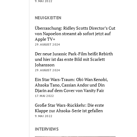
9. MAI 2022
NEUIGKEITEN
Überraschung: Ridley Scotts Director’s Cut
von Napoelon streamt ab sofort jetzt auf
Apple TV+
29. AUGUST 2024
Der neue Jurassic Park-Film heißt Rebirth
und hier ist das erste Bild mit Scarlett
Johansson
29. AUGUST 2024
Ein Star Wars-Traum: Obi-Wan Kenobi,
Ahsoka Tano, Cassian Andor und Din
Djarin auf dem Cover von Vanity Fair
17. MAI 2022
Große Star Wars-Rückkehr: Die erste
Klappe zur Ahsoka-Serie ist gefallen
9. MAI 2022
INTERVIEWS