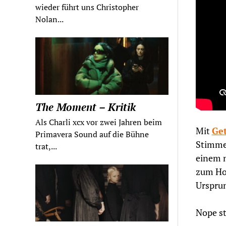
wieder führt uns Christopher
Nolan...
The Moment – Kritik
Als Charli xcx vor zwei Jahren beim
Mit
Ge
Primavera Sound auf die Bühne
Stimmen
trat,...
einem n
zum Hor
Ursprun
Nope st