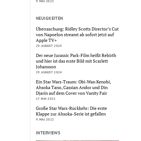
9. MAI 2022
NEUIGKEITEN
Überraschung: Ridley Scotts Director’s Cut
von Napoelon streamt ab sofort jetzt auf
Apple TV+
29. AUGUST 2024
Der neue Jurassic Park-Film heißt Rebirth
und hier ist das erste Bild mit Scarlett
Johansson
29. AUGUST 2024
Ein Star Wars-Traum: Obi-Wan Kenobi,
Ahsoka Tano, Cassian Andor und Din
Djarin auf dem Cover von Vanity Fair
17. MAI 2022
Große Star Wars-Rückkehr: Die erste
Klappe zur Ahsoka-Serie ist gefallen
9. MAI 2022
INTERVIEWS