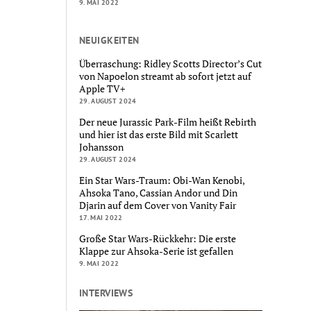
9. MAI 2022
NEUIGKEITEN
Überraschung: Ridley Scotts Director’s Cut
von Napoelon streamt ab sofort jetzt auf
Apple TV+
29. AUGUST 2024
Der neue Jurassic Park-Film heißt Rebirth
und hier ist das erste Bild mit Scarlett
Johansson
29. AUGUST 2024
Ein Star Wars-Traum: Obi-Wan Kenobi,
Ahsoka Tano, Cassian Andor und Din
Djarin auf dem Cover von Vanity Fair
17. MAI 2022
Große Star Wars-Rückkehr: Die erste
Klappe zur Ahsoka-Serie ist gefallen
9. MAI 2022
INTERVIEWS