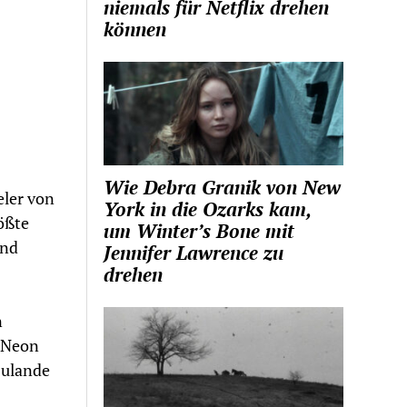
niemals für Netflix drehen
können
Wie Debra Granik von New
eler von
York in die Ozarks kam,
rößte
um Winter’s Bone mit
ind
Jennifer Lawrence zu
drehen
n
. Neon
zulande