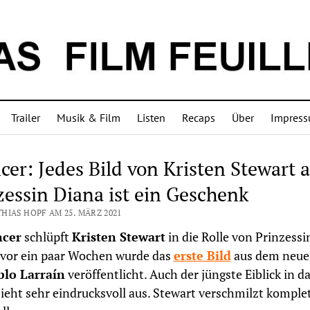
Trailer
Musik & Film
Listen
Recaps
Über
Impres
cer: Jedes Bild von Kristen Stewart a
zessin Diana ist ein Geschenk
HIAS HOPF AM 25. MÄRZ 2021
ncer
schlüpft
Kristen Stewart
in die Rolle von Prinzessi
 vor ein paar Wochen wurde das
erste Bild
aus dem neue
blo Larraín
veröffentlicht. Auch der jüngste Eiblick in d
sieht sehr eindrucksvoll aus. Stewart verschmilzt komple