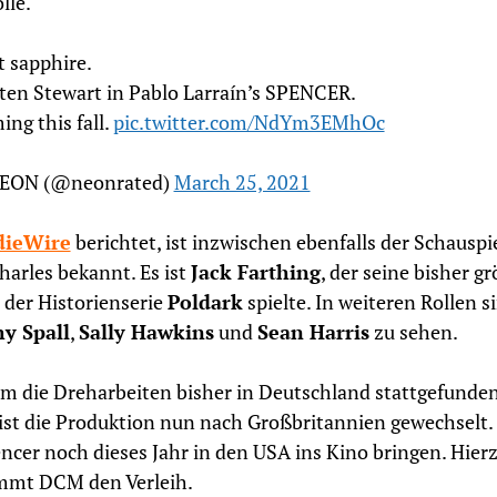
lle.
 sapphire.
ten Stewart in Pablo Larraín’s SPENCER.
ng this fall.
pic.twitter.com/NdYm3EMhOc
EON (@neonrated)
March 25, 2021
dieWire
berichtet, ist inzwischen ebenfalls der Schauspi
harles bekannt. Es ist
Jack Farthing
, der seine bisher g
n der Historienserie
Poldark
spielte. In weiteren Rollen s
y Spall
,
Sally Hawkins
und
Sean Harris
zu sehen.
 die Dreharbeiten bisher in Deutschland stattgefunde
ist die Produktion nun nach Großbritannien gewechselt
encer noch dieses Jahr in den USA ins Kino bringen. Hier
mmt DCM den Verleih.