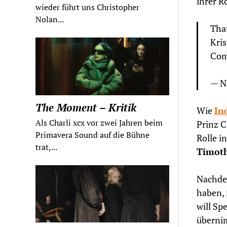
ihrer Ro
wieder führt uns Christopher
Nolan...
That
Kris
Comi
— N
The Moment – Kritik
Wie
In
Als Charli xcx vor zwei Jahren beim
Prinz C
Primavera Sound auf die Bühne
Rolle i
trat,...
Timoth
Nachdem
haben, 
will Sp
überni