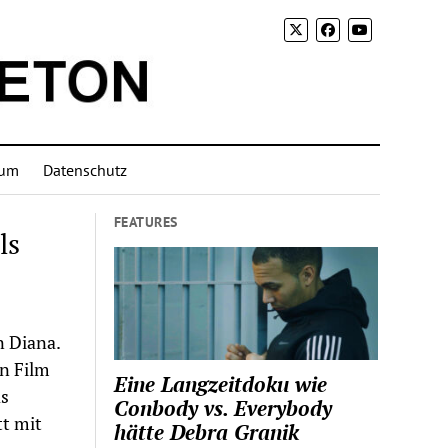
sum
Datenschutz
FEATURES
ls
n Diana.
n Film
Eine Langzeitdoku wie
as
Conbody vs. Everybody
tt mit
hätte Debra Granik