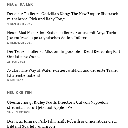
NEUE TRAILER
Der erste Trailer zu Godzilla x Kong: The New Empire überrascht
mit sehr viel Pink und Baby Kong
4. DEZEMBER 2023
Neuer Mad Max-Film: Erster Trailer zu Furiosa mit Anya Taylor-
Joy entfesselt apokalyptisches Action-Inferno
1. DEZEMBER 2023
Der Teaser-Trailer zu Mission: Impossible – Dead Reckoning Part
One ist eine Wucht
23. MAI 2022
Avatar: The Way of Water existiert wirklich und der erste Trailer
ist atemberaubend
9. MAI 2022
NEUIGKEITEN
Überraschung: Ridley Scotts Director’s Cut von Napoelon
streamt ab sofort jetzt auf Apple TV+
29. AUGUST 2024
Der neue Jurassic Park-Film heißt Rebirth und hier ist das erste
Bild mit Scarlett Johansson