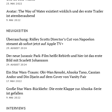
23. MAI 2022
Avatar: The Way of Water existiert wirklich und der erste Trailer
ist atemberaubend
9. MAI 2022
NEUIGKEITEN
Überraschung: Ridley Scotts Director’s Cut von Napoelon
streamt ab sofort jetzt auf Apple TV+
29. AUGUST 2024
Der neue Jurassic Park-Film heißt Rebirth und hier ist das erste
Bild mit Scarlett Johansson
29. AUGUST 2024
Ein Star Wars-Traum: Obi-Wan Kenobi, Ahsoka Tano, Cassian
Andor und Din Djarin auf dem Cover von Vanity Fair
17. MAI 2022
Große Star Wars-Rückkehr: Die erste Klappe zur Ahsoka-Serie
ist gefallen
9. MAI 2022
INTERVIEWS