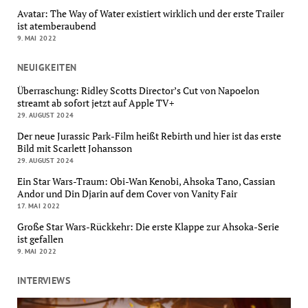
Avatar: The Way of Water existiert wirklich und der erste Trailer
ist atemberaubend
9. MAI 2022
NEUIGKEITEN
Überraschung: Ridley Scotts Director’s Cut von Napoelon
streamt ab sofort jetzt auf Apple TV+
29. AUGUST 2024
Der neue Jurassic Park-Film heißt Rebirth und hier ist das erste
Bild mit Scarlett Johansson
29. AUGUST 2024
Ein Star Wars-Traum: Obi-Wan Kenobi, Ahsoka Tano, Cassian
Andor und Din Djarin auf dem Cover von Vanity Fair
17. MAI 2022
Große Star Wars-Rückkehr: Die erste Klappe zur Ahsoka-Serie
ist gefallen
9. MAI 2022
INTERVIEWS