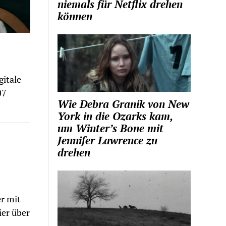
niemals für Netflix drehen
können
gitale
07
Wie Debra Granik von New
York in die Ozarks kam,
um Winter’s Bone mit
Jennifer Lawrence zu
drehen
r mit
ier über