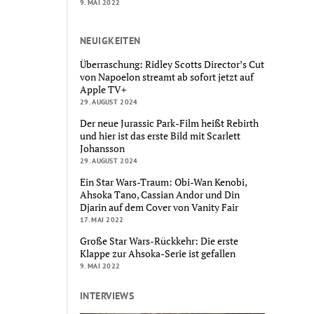
9. MAI 2022
NEUIGKEITEN
Überraschung: Ridley Scotts Director’s Cut
von Napoelon streamt ab sofort jetzt auf
Apple TV+
29. AUGUST 2024
Der neue Jurassic Park-Film heißt Rebirth
und hier ist das erste Bild mit Scarlett
Johansson
29. AUGUST 2024
Ein Star Wars-Traum: Obi-Wan Kenobi,
Ahsoka Tano, Cassian Andor und Din
Djarin auf dem Cover von Vanity Fair
17. MAI 2022
Große Star Wars-Rückkehr: Die erste
Klappe zur Ahsoka-Serie ist gefallen
9. MAI 2022
INTERVIEWS