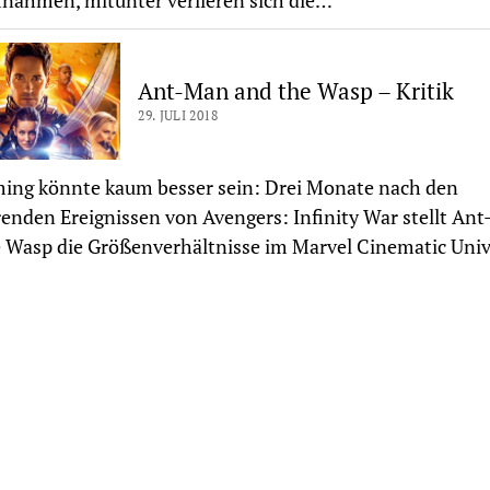
nahmen, mitunter verlieren sich die…
Ant-Man and the Wasp – Kritik
29. JULI 2018
ing könnte kaum besser sein: Drei Monate nach den
enden Ereignissen von Avengers: Infinity War stellt An
 Wasp die Größenverhältnisse im Marvel Cinematic Uni