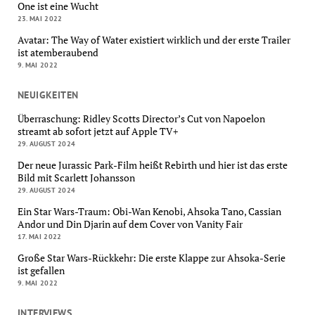
One ist eine Wucht
23. MAI 2022
Avatar: The Way of Water existiert wirklich und der erste Trailer
ist atemberaubend
9. MAI 2022
NEUIGKEITEN
Überraschung: Ridley Scotts Director’s Cut von Napoelon
streamt ab sofort jetzt auf Apple TV+
29. AUGUST 2024
Der neue Jurassic Park-Film heißt Rebirth und hier ist das erste
Bild mit Scarlett Johansson
29. AUGUST 2024
Ein Star Wars-Traum: Obi-Wan Kenobi, Ahsoka Tano, Cassian
Andor und Din Djarin auf dem Cover von Vanity Fair
17. MAI 2022
Große Star Wars-Rückkehr: Die erste Klappe zur Ahsoka-Serie
ist gefallen
9. MAI 2022
INTERVIEWS