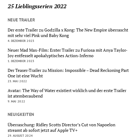
25 Lieblingsserien 2022
NEUE TRAILER
Der erste Trailer zu Godzilla x Kong: The New Empire überrascht
mit sehr viel Pink und Baby Kong
4. DEZEMBER 2023
Neuer Mad Max-Film: Erster Trailer zu Furiosa mit Anya Taylor-
Joy entfesselt apokalyptisches Action-Inferno
1. DEZEMBER 2023
Der Teaser-Trailer zu Mission: Impossible – Dead Reckoning Part
One ist eine Wucht
23. MAI 2022
Avatar: The Way of Water existiert wirklich und der erste Trailer
ist atemberaubend
9. MAI 2022
NEUIGKEITEN
Überraschung: Ridley Scotts Director’s Cut von Napoelon
streamt ab sofort jetzt auf Apple TV+
29. AUGUST 2024