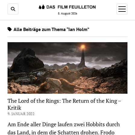
Menü
öffnen
8. August 2026
Alle Beiträge zum Thema “Ian Holm”
The Lord of the Rings: The Return of the King –
Kritik
9. JANUAR 2022
Am Ende aller Dinge laufen zwei Hobbits durch
das Land, in dem die Schatten drohen. Frodo