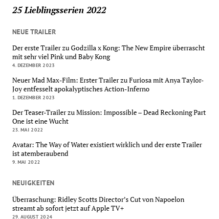
25 Lieblingsserien 2022
NEUE TRAILER
Der erste Trailer zu Godzilla x Kong: The New Empire überrascht
mit sehr viel Pink und Baby Kong
4. DEZEMBER 2023
Neuer Mad Max-Film: Erster Trailer zu Furiosa mit Anya Taylor-
Joy entfesselt apokalyptisches Action-Inferno
1. DEZEMBER 2023
Der Teaser-Trailer zu Mission: Impossible – Dead Reckoning Part
One ist eine Wucht
23. MAI 2022
Avatar: The Way of Water existiert wirklich und der erste Trailer
ist atemberaubend
9. MAI 2022
NEUIGKEITEN
Überraschung: Ridley Scotts Director’s Cut von Napoelon
streamt ab sofort jetzt auf Apple TV+
29. AUGUST 2024