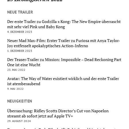
NEUE TRAILER
Der erste Trailer zu Godzilla x Kong: The New Empire überrascht
mit sehr viel Pink und Baby Kong
4. DEZEMBER 2023
Neuer Mad Max-Film: Erster Trailer zu Furiosa mit Anya Taylor-
Joy entfesselt apokalyptisches Action-Inferno
1. DEZEMBER 2023
Der Teaser-Trailer zu Mission: Impossible – Dead Reckoning Part
One ist eine Wucht
23. MAI 2022
Avatar: The Way of Water existiert wirklich und der erste Trailer
ist atemberaubend
9. MAI 2022
NEUIGKEITEN
Überraschung: Ridley Scotts Director’s Cut von Napoelon
streamt ab sofort jetzt auf Apple TV+
29. AUGUST 2024