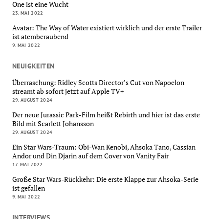
One ist eine Wucht
23. MAI 2022
Avatar: The Way of Water existiert wirklich und der erste Trailer
ist atemberaubend
9. MAI 2022
NEUIGKEITEN
Überraschung: Ridley Scotts Director’s Cut von Napoelon
streamt ab sofort jetzt auf Apple TV+
29. AUGUST 2024
Der neue Jurassic Park-Film heißt Rebirth und hier ist das erste
Bild mit Scarlett Johansson
29. AUGUST 2024
Ein Star Wars-Traum: Obi-Wan Kenobi, Ahsoka Tano, Cassian
Andor und Din Djarin auf dem Cover von Vanity Fair
17. MAI 2022
Große Star Wars-Rückkehr: Die erste Klappe zur Ahsoka-Serie
ist gefallen
9. MAI 2022
INTERVIEWS