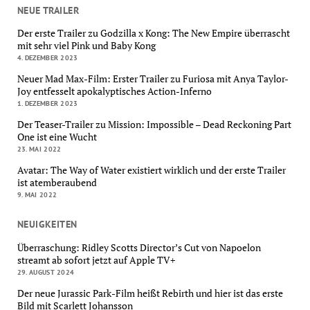
NEUE TRAILER
Der erste Trailer zu Godzilla x Kong: The New Empire überrascht
mit sehr viel Pink und Baby Kong
4. DEZEMBER 2023
Neuer Mad Max-Film: Erster Trailer zu Furiosa mit Anya Taylor-
Joy entfesselt apokalyptisches Action-Inferno
1. DEZEMBER 2023
Der Teaser-Trailer zu Mission: Impossible – Dead Reckoning Part
One ist eine Wucht
23. MAI 2022
Avatar: The Way of Water existiert wirklich und der erste Trailer
ist atemberaubend
9. MAI 2022
NEUIGKEITEN
Überraschung: Ridley Scotts Director’s Cut von Napoelon
streamt ab sofort jetzt auf Apple TV+
29. AUGUST 2024
Der neue Jurassic Park-Film heißt Rebirth und hier ist das erste
Bild mit Scarlett Johansson