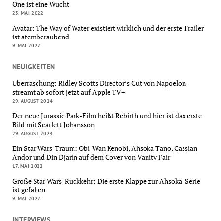
One ist eine Wucht
23. MAI 2022
Avatar: The Way of Water existiert wirklich und der erste Trailer
ist atemberaubend
9. MAI 2022
NEUIGKEITEN
Überraschung: Ridley Scotts Director’s Cut von Napoelon
streamt ab sofort jetzt auf Apple TV+
29. AUGUST 2024
Der neue Jurassic Park-Film heißt Rebirth und hier ist das erste
Bild mit Scarlett Johansson
29. AUGUST 2024
Ein Star Wars-Traum: Obi-Wan Kenobi, Ahsoka Tano, Cassian
Andor und Din Djarin auf dem Cover von Vanity Fair
17. MAI 2022
Große Star Wars-Rückkehr: Die erste Klappe zur Ahsoka-Serie
ist gefallen
9. MAI 2022
INTERVIEWS