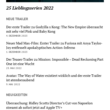
25 Lieblingsserien 2022
NEUE TRAILER
Der erste Trailer zu Godzilla x Kong: The New Empire überrascht
mit sehr viel Pink und Baby Kong
4. DEZEMBER 2023
Neuer Mad Max-Film: Erster Trailer zu Furiosa mit Anya Taylor-
Joy entfesselt apokalyptisches Action-Inferno
1. DEZEMBER 2023
Der Teaser-Trailer zu Mission: Impossible – Dead Reckoning Part
One ist eine Wucht
23. MAI 2022
Avatar: The Way of Water existiert wirklich und der erste Trailer
ist atemberaubend
9. MAI 2022
NEUIGKEITEN
Überraschung: Ridley Scotts Director’s Cut von Napoelon
streamt ab sofort jetzt auf Apple TV+