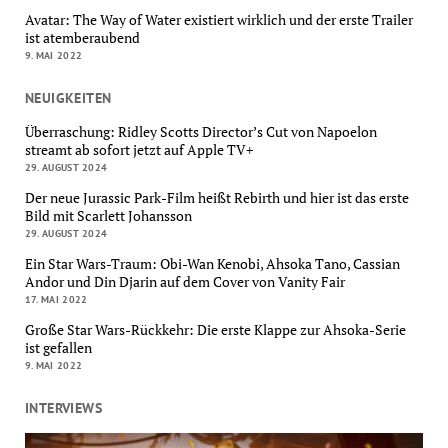
Avatar: The Way of Water existiert wirklich und der erste Trailer
ist atemberaubend
9. MAI 2022
NEUIGKEITEN
Überraschung: Ridley Scotts Director’s Cut von Napoelon
streamt ab sofort jetzt auf Apple TV+
29. AUGUST 2024
Der neue Jurassic Park-Film heißt Rebirth und hier ist das erste
Bild mit Scarlett Johansson
29. AUGUST 2024
Ein Star Wars-Traum: Obi-Wan Kenobi, Ahsoka Tano, Cassian
Andor und Din Djarin auf dem Cover von Vanity Fair
17. MAI 2022
Große Star Wars-Rückkehr: Die erste Klappe zur Ahsoka-Serie
ist gefallen
9. MAI 2022
INTERVIEWS