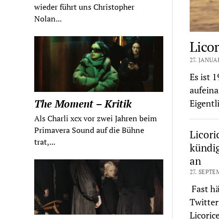
wieder führt uns Christopher
Nolan...
Licor
27. JANUA
Es ist 
aufeina
The Moment – Kritik
Eigentl
Als Charli xcx vor zwei Jahren beim
Primavera Sound auf die Bühne
Licori
trat,...
kündig
an
27. SEPTE
Fast hä
Twitter 
Licori