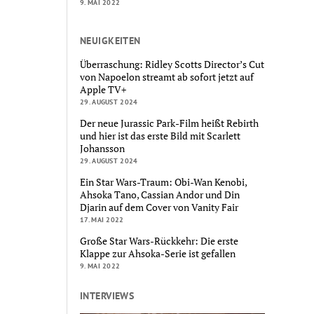
9. MAI 2022
NEUIGKEITEN
Überraschung: Ridley Scotts Director’s Cut
von Napoelon streamt ab sofort jetzt auf
Apple TV+
29. AUGUST 2024
Der neue Jurassic Park-Film heißt Rebirth
und hier ist das erste Bild mit Scarlett
Johansson
29. AUGUST 2024
Ein Star Wars-Traum: Obi-Wan Kenobi,
Ahsoka Tano, Cassian Andor und Din
Djarin auf dem Cover von Vanity Fair
17. MAI 2022
Große Star Wars-Rückkehr: Die erste
Klappe zur Ahsoka-Serie ist gefallen
9. MAI 2022
INTERVIEWS