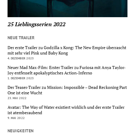
25 Lieblingsserien 2022
NEUE TRAILER
Der erste Trailer zu Godzilla x Kong: The New Empire überrascht
mit sehr viel Pink und Baby Kong
4. DEZEMBER 2023
Neuer Mad Max-Film: Erster Trailer zu Furiosa mit Anya Taylor-
Joy entfesselt apokalyptisches Action-Inferno
1. DEZEMBER 2023
Der Teaser-Trailer zu Mission: Impossible – Dead Reckoning Part
One ist eine Wucht
23. MAI 2022
Avatar: The Way of Water existiert wirklich und der erste Trailer
ist atemberaubend
9. MAI 2022
NEUIGKEITEN