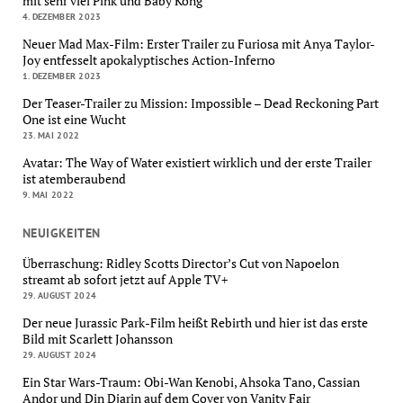
mit sehr viel Pink und Baby Kong
4. DEZEMBER 2023
Neuer Mad Max-Film: Erster Trailer zu Furiosa mit Anya Taylor-
Joy entfesselt apokalyptisches Action-Inferno
1. DEZEMBER 2023
Der Teaser-Trailer zu Mission: Impossible – Dead Reckoning Part
One ist eine Wucht
23. MAI 2022
Avatar: The Way of Water existiert wirklich und der erste Trailer
ist atemberaubend
9. MAI 2022
NEUIGKEITEN
Überraschung: Ridley Scotts Director’s Cut von Napoelon
streamt ab sofort jetzt auf Apple TV+
29. AUGUST 2024
Der neue Jurassic Park-Film heißt Rebirth und hier ist das erste
Bild mit Scarlett Johansson
29. AUGUST 2024
Ein Star Wars-Traum: Obi-Wan Kenobi, Ahsoka Tano, Cassian
Andor und Din Djarin auf dem Cover von Vanity Fair