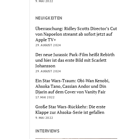
9. MAI 2022
NEUIGKEITEN
Überraschung: Ridley Scotts Director’s Cut
von Napoelon streamt ab sofort jetzt auf
Apple TV+
29. AUGUST 2024
Der neue Jurassic Park-Film heißt Rebirth
und hier ist das erste Bild mit Scarlett
Johansson
29. AUGUST 2024
Ein Star Wars-Traum: Obi-Wan Kenobi,
Ahsoka Tano, Cassian Andor und Din
Djarin auf dem Cover von Vanity Fair
17. MAI 2022
Große Star Wars-Rückkehr: Die erste
Klappe zur Ahsoka-Serie ist gefallen
9. MAI 2022
INTERVIEWS