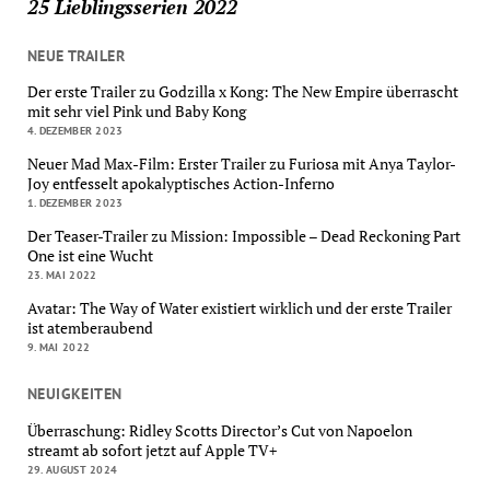
25 Lieblingsserien 2022
NEUE TRAILER
Der erste Trailer zu Godzilla x Kong: The New Empire überrascht
mit sehr viel Pink und Baby Kong
4. DEZEMBER 2023
Neuer Mad Max-Film: Erster Trailer zu Furiosa mit Anya Taylor-
Joy entfesselt apokalyptisches Action-Inferno
1. DEZEMBER 2023
Der Teaser-Trailer zu Mission: Impossible – Dead Reckoning Part
One ist eine Wucht
23. MAI 2022
Avatar: The Way of Water existiert wirklich und der erste Trailer
ist atemberaubend
9. MAI 2022
NEUIGKEITEN
Überraschung: Ridley Scotts Director’s Cut von Napoelon
streamt ab sofort jetzt auf Apple TV+
29. AUGUST 2024