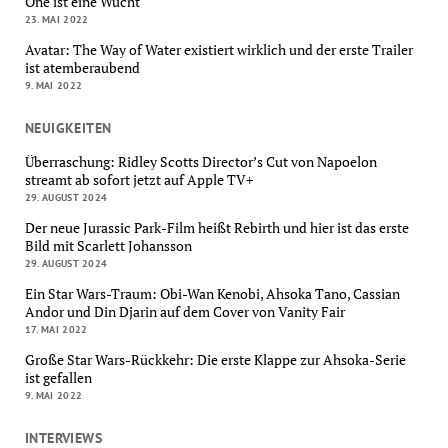
One ist eine Wucht
23. MAI 2022
Avatar: The Way of Water existiert wirklich und der erste Trailer
ist atemberaubend
9. MAI 2022
NEUIGKEITEN
Überraschung: Ridley Scotts Director’s Cut von Napoelon
streamt ab sofort jetzt auf Apple TV+
29. AUGUST 2024
Der neue Jurassic Park-Film heißt Rebirth und hier ist das erste
Bild mit Scarlett Johansson
29. AUGUST 2024
Ein Star Wars-Traum: Obi-Wan Kenobi, Ahsoka Tano, Cassian
Andor und Din Djarin auf dem Cover von Vanity Fair
17. MAI 2022
Große Star Wars-Rückkehr: Die erste Klappe zur Ahsoka-Serie
ist gefallen
9. MAI 2022
INTERVIEWS