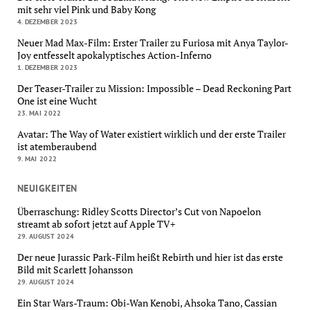
mit sehr viel Pink und Baby Kong
4. DEZEMBER 2023
Neuer Mad Max-Film: Erster Trailer zu Furiosa mit Anya Taylor-
Joy entfesselt apokalyptisches Action-Inferno
1. DEZEMBER 2023
Der Teaser-Trailer zu Mission: Impossible – Dead Reckoning Part
One ist eine Wucht
23. MAI 2022
Avatar: The Way of Water existiert wirklich und der erste Trailer
ist atemberaubend
9. MAI 2022
NEUIGKEITEN
Überraschung: Ridley Scotts Director’s Cut von Napoelon
streamt ab sofort jetzt auf Apple TV+
29. AUGUST 2024
Der neue Jurassic Park-Film heißt Rebirth und hier ist das erste
Bild mit Scarlett Johansson
29. AUGUST 2024
Ein Star Wars-Traum: Obi-Wan Kenobi, Ahsoka Tano, Cassian