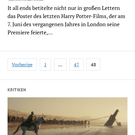
It all ends betitelte nicht nur in großen Lettern
das Poster des letzten Harry Potter-Films, der am
7. Juni des vergangenen Jahres in London seine
Premiere feierte,…
Seitennummerierung
Vorherige
1
…
47
48
der
Beiträge
KRITIKEN