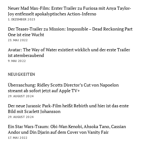
Neuer Mad Max-Film: Erster Trailer zu Furiosa mit Anya Taylor-
Joy entfesselt apokalyptisches Action-Inferno
1. DEZEMBER 2023
Der Teaser-Trailer zu Mission: Impossible – Dead Reckoning Part
One ist eine Wucht
23. MAI 2022
Avatar: The Way of Water existiert wirklich und der erste Trailer
ist atemberaubend
9. MAI 2022
NEUIGKEITEN
Überraschung: Ridley Scotts Director’s Cut von Napoelon
streamt ab sofort jetzt auf Apple TV+
29. AUGUST 2024
Der neue Jurassic Park-Film heißt Rebirth und hier ist das erste
Bild mit Scarlett Johansson
29. AUGUST 2024
Ein Star Wars-Traum: Obi-Wan Kenobi, Ahsoka Tano, Cassian
Andor und Din Djarin auf dem Cover von Vanity Fair
17. MAI 2022