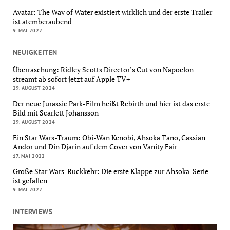
Avatar: The Way of Water existiert wirklich und der erste Trailer
ist atemberaubend
9. MAI 2022
NEUIGKEITEN
Überraschung: Ridley Scotts Director’s Cut von Napoelon
streamt ab sofort jetzt auf Apple TV+
29. AUGUST 2024
Der neue Jurassic Park-Film heißt Rebirth und hier ist das erste
Bild mit Scarlett Johansson
29. AUGUST 2024
Ein Star Wars-Traum: Obi-Wan Kenobi, Ahsoka Tano, Cassian
Andor und Din Djarin auf dem Cover von Vanity Fair
17. MAI 2022
Große Star Wars-Rückkehr: Die erste Klappe zur Ahsoka-Serie
ist gefallen
9. MAI 2022
INTERVIEWS