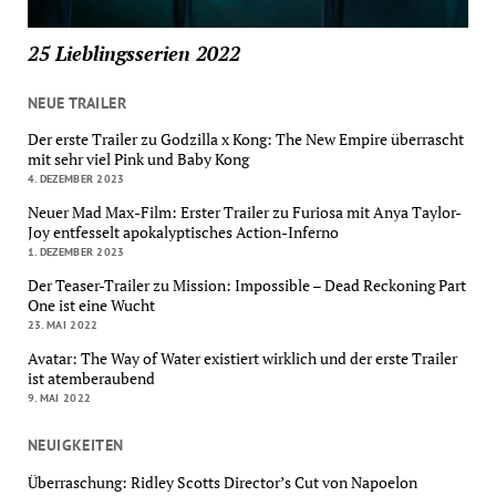
25 Lieblingsserien 2022
NEUE TRAILER
Der erste Trailer zu Godzilla x Kong: The New Empire überrascht
mit sehr viel Pink und Baby Kong
4. DEZEMBER 2023
Neuer Mad Max-Film: Erster Trailer zu Furiosa mit Anya Taylor-
Joy entfesselt apokalyptisches Action-Inferno
1. DEZEMBER 2023
Der Teaser-Trailer zu Mission: Impossible – Dead Reckoning Part
One ist eine Wucht
23. MAI 2022
Avatar: The Way of Water existiert wirklich und der erste Trailer
ist atemberaubend
9. MAI 2022
NEUIGKEITEN
Überraschung: Ridley Scotts Director’s Cut von Napoelon