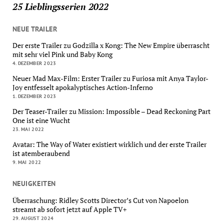
25 Lieblingsserien 2022
NEUE TRAILER
Der erste Trailer zu Godzilla x Kong: The New Empire überrascht
mit sehr viel Pink und Baby Kong
4. DEZEMBER 2023
Neuer Mad Max-Film: Erster Trailer zu Furiosa mit Anya Taylor-
Joy entfesselt apokalyptisches Action-Inferno
1. DEZEMBER 2023
Der Teaser-Trailer zu Mission: Impossible – Dead Reckoning Part
One ist eine Wucht
23. MAI 2022
Avatar: The Way of Water existiert wirklich und der erste Trailer
ist atemberaubend
9. MAI 2022
NEUIGKEITEN
Überraschung: Ridley Scotts Director’s Cut von Napoelon
streamt ab sofort jetzt auf Apple TV+
29. AUGUST 2024