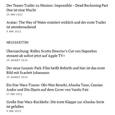
Der Teaser-Trailer zu Mission: Impossible – Dead Reckoning Part
One ist eine Wucht
23. MAI 2022
Avatar: The Way of Water existiert wirklich und der erste Trailer
ist atemberaubend
9. MAI 2022
NEUIGKEITEN
Überraschung: Ridley Scotts Director’s Cut von Napoelon
streamt ab sofort jetzt auf Apple TV+
29. AUGUST 2024
Der neue Jurassic Park-Film heißt Rebirth und hier ist das erste
Bild mit Scarlett Johansson
29. AUGUST 2024
Ein Star Wars-Traum: Obi-Wan Kenobi, Ahsoka Tano, Cassian
Andor und Din Djarin auf dem Cover von Vanity Fair
17. MAI 2022
Große Star Wars-Rückkehr: Die erste Klappe zur Ahsoka-Serie
ist gefallen
9. MAI 2022