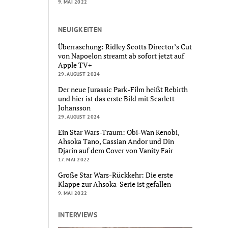
9. MAI 2022
NEUIGKEITEN
Überraschung: Ridley Scotts Director’s Cut
von Napoelon streamt ab sofort jetzt auf
Apple TV+
29. AUGUST 2024
Der neue Jurassic Park-Film heißt Rebirth
und hier ist das erste Bild mit Scarlett
Johansson
29. AUGUST 2024
Ein Star Wars-Traum: Obi-Wan Kenobi,
Ahsoka Tano, Cassian Andor und Din
Djarin auf dem Cover von Vanity Fair
17. MAI 2022
Große Star Wars-Rückkehr: Die erste
Klappe zur Ahsoka-Serie ist gefallen
9. MAI 2022
INTERVIEWS