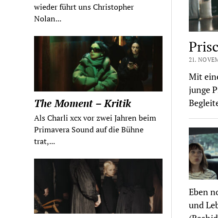
wieder führt uns Christopher
Nolan...
Prisc
21. NOVE
Mit ein
junge P
The Moment – Kritik
Begleit
Als Charli xcx vor zwei Jahren beim
Primavera Sound auf die Bühne
trat,...
Eben no
und Leb