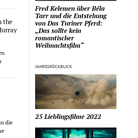
Fred Kelemen über Béla
Tarr und die Entstehung
n the
von Das Turiner Pferd:
Murray
„Das sollte kein
romantischer
Weihnachtsfilm“
en
s
JAHRESRÜCKBLICK
25 Lieblingsfilme 2022
n die
ne