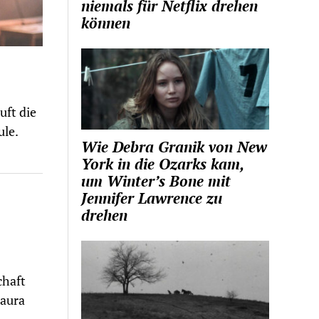
niemals für Netflix drehen
können
uft die
ule.
Wie Debra Granik von New
York in die Ozarks kam,
um Winter’s Bone mit
Jennifer Lawrence zu
drehen
chaft
Laura