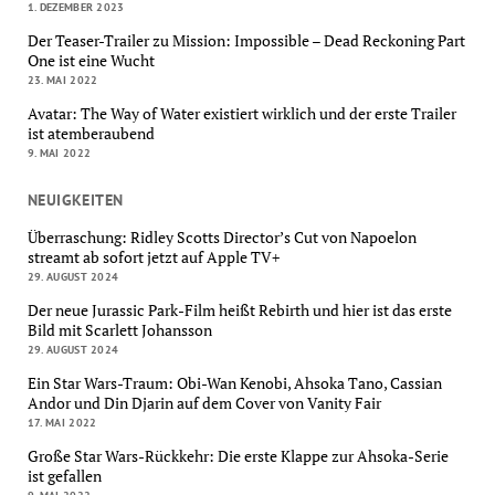
1. DEZEMBER 2023
Der Teaser-Trailer zu Mission: Impossible – Dead Reckoning Part
One ist eine Wucht
23. MAI 2022
Avatar: The Way of Water existiert wirklich und der erste Trailer
ist atemberaubend
9. MAI 2022
NEUIGKEITEN
Überraschung: Ridley Scotts Director’s Cut von Napoelon
streamt ab sofort jetzt auf Apple TV+
29. AUGUST 2024
Der neue Jurassic Park-Film heißt Rebirth und hier ist das erste
Bild mit Scarlett Johansson
29. AUGUST 2024
Ein Star Wars-Traum: Obi-Wan Kenobi, Ahsoka Tano, Cassian
Andor und Din Djarin auf dem Cover von Vanity Fair
17. MAI 2022
Große Star Wars-Rückkehr: Die erste Klappe zur Ahsoka-Serie
ist gefallen