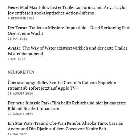
Neuer Mad Max-Film: Erster Trailer zu Furiosa mit Anya Taylor-
Joy entfesselt apokalyptisches Action-Inferno
1. DEZEMBER 2023
Der Teaser-Trailer zu Mission: Impossible – Dead Reckoning Part
One ist eine Wucht
23. MAI 2022
Avatar: The Way of Water existiert wirklich und der erste Trailer
ist atemberaubend
9. MAI 2022
NEUIGKEITEN
Überraschung: Ridley Scotts Director’s Cut von Napoelon
streamt ab sofort jetzt auf Apple TV+
29. AUGUST 2024
Der neue Jurassic Park-Film heißt Rebirth und hier ist das erste
Bild mit Scarlett Johansson
29. AUGUST 2024
Ein Star Wars-Traum: Obi-Wan Kenobi, Ahsoka Tano, Cassian
Andor und Din Djarin auf dem Cover von Vanity Fair
17. MAI 2022