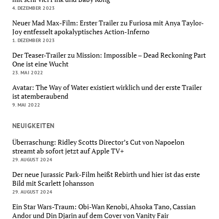
4. DEZEMBER 2023
Neuer Mad Max-Film: Erster Trailer zu Furiosa mit Anya Taylor-
Joy entfesselt apokalyptisches Action-Inferno
1. DEZEMBER 2023
Der Teaser-Trailer zu Mission: Impossible – Dead Reckoning Part
One ist eine Wucht
23. MAI 2022
Avatar: The Way of Water existiert wirklich und der erste Trailer
ist atemberaubend
9. MAI 2022
NEUIGKEITEN
Überraschung: Ridley Scotts Director’s Cut von Napoelon
streamt ab sofort jetzt auf Apple TV+
29. AUGUST 2024
Der neue Jurassic Park-Film heißt Rebirth und hier ist das erste
Bild mit Scarlett Johansson
29. AUGUST 2024
Ein Star Wars-Traum: Obi-Wan Kenobi, Ahsoka Tano, Cassian
Andor und Din Djarin auf dem Cover von Vanity Fair